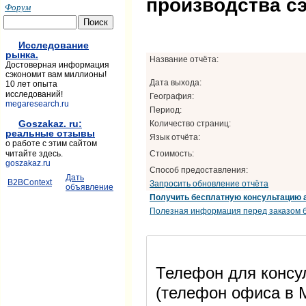
производства с
Форум
Исследование
рынка.
Название отчёта:
Достоверная информация
сэкономит вам миллионы!
Дата выхода:
10 лет опыта
исследований!
География:
megaresearch.ru
Период:
Goszakaz. ru:
Количество страниц:
реальные отзывы
Язык отчёта:
о работе с этим сайтом
Стоимость:
читайте здесь.
goszakaz.ru
Способ предоставления:
Дать
B2BContext
Запросить обновление отчёта
объявление
Получить бесплатную консультацию 
Полезная информация перед заказом б
Телефон для консул
(телефон офиса в М