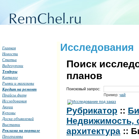
Исследования
Главная
Новости
Статьи
Поиск исследо
Видеоуроки
Тендеры
планов
Каталог
Рынки и магазины
Кредит на ремонт
Поисковый запрос:
Прайсы фирм
Пример:
чай
Исследования
Акции
Рубрикатор
::
Би
Купоны
Доска объявлений
Недвижимость, 
Выставки
архитектура
:: 
Реклама на портале
Программы