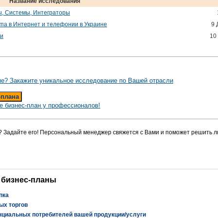
Название исследования
ы, Системы, Интеграторы
упа в Интернет и телефонии в Украине
9 
ии
10
е? Закажите уникальное исследование по Вашей отрасли
-плана
е бизнес-план у профессионалов!
? Задайте его! Персональный менеджер свяжется с Вами и поможет решить л
 бизнес-планы
пка
ых торгов
нциальных потребителей вашей продукции/услуги