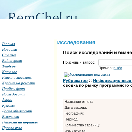
Исследования
Главная
Новости
Поиск исследований и бизн
Статьи
Видеоуроки
Поисковый запрос:
Тендеры
Пример:
рыба
Каталог
Рынки и магазины
Рубрикатор
::
Информационные т
Кредит на ремонт
сводка по рынку программного 
Прайсы фирм
Исследования
Акции
Название отчёта:
Купоны
Дата выхода:
Доска объявлений
География:
Выставки
Период:
Реклама на портале
Количество страниц:
Программы
Язык отчёта: