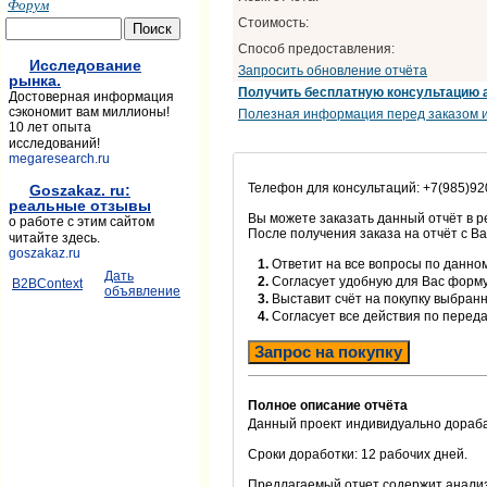
Форум
Стоимость:
Способ предоставления:
Исследование
Запросить обновление отчёта
рынка.
Получить бесплатную консультацию 
Достоверная информация
сэкономит вам миллионы!
Полезная информация перед заказом и
10 лет опыта
исследований!
megaresearch.ru
Телефон для консультаций: +7(985)92
Goszakaz. ru:
реальные отзывы
Вы можете заказать данный отчёт в 
о работе с этим сайтом
После получения заказа на отчёт с В
читайте здесь.
goszakaz.ru
1.
Ответит на все вопросы по данном
Дать
2.
Согласует удобную для Вас форм
B2BContext
объявление
3.
Выставит счёт на покупку выбранн
4.
Согласует все действия по перед
Запрос на покупку
Полное описание отчёта
Данный проект индивидуально дораба
Сроки доработки: 12 рабочих дней.
Предлагаемый отчет содержит анализ 