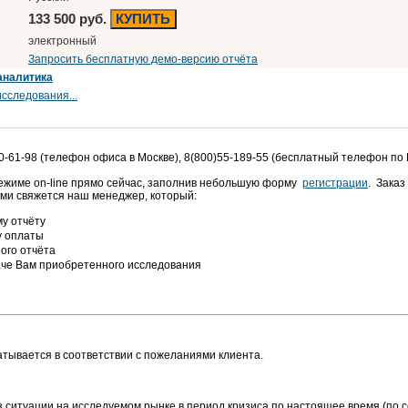
133 500 руб.
КУПИТЬ
электронный
Запросить бесплатную демо-версию отчёта
аналитика
сследования...
0-61-98 (телефон офиса в Москве), 8(800)55-189-55 (бесплатный телефон по
режиме on-line прямо сейчас, заполнив небольшую форму
регистрации
. Заказ
ами свяжется наш менеджер, который:
у отчёту
у оплаты
ого отчёта
аче Вам приобретенного исследования
тывается в соответствии с пожеланиями клиента.
ситуации на исследуемом рынке в период кризиса по настоящее время (по с