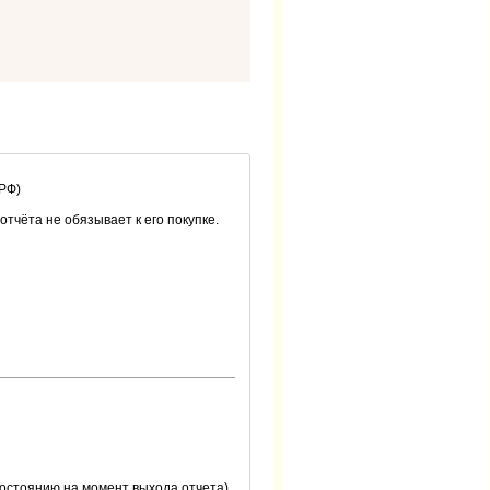
 РФ)
 отчёта не обязывает к его покупке.
остоянию на момент выхода отчета).