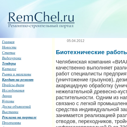
05.04.2012
Главная
Новости
Биотехнические работ
Статьи
Видеоуроки
Челябинская компания «ВИАЛ»
Тендеры
качественно выполняет разл
Каталог
работ специалисты предприя
Рынки и магазины
Кредит на ремонт
(уничтожение грызунов), дез
Прайсы фирм
акарицидную обработку (унич
Исследования
нежелательной древесно-кус
Акции
растительности. Одним из н
Купоны
связано с легкой промышлен
Доска объявлений
средства индивидуальной за
Выставки
занимается реализацией раз
Реклама на портале
отводов, переходников, трой
Программы