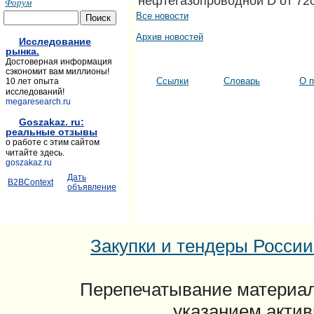
нефтегазопроводной D от 720
Форум
Все новости
Архив новостей
Исследование
рынка.
Достоверная информация
сэкономит вам миллионы!
Ссылки
Словарь
О п
10 лет опыта
исследований!
megaresearch.ru
Goszakaz. ru:
реальные отзывы
о работе с этим сайтом
читайте здесь.
goszakaz.ru
Дать
B2BContext
объявление
Закупки и тендеры России: 
Перепечатывание материал
указанием актив