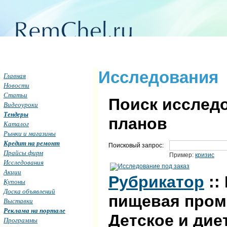
Исследования
Главная
Новости
Статьи
Поиск исследо
Видеоуроки
Тендеры
планов
Каталог
Рынки и магазины
Кредит на ремонт
Поисковый запрос:
Прайсы фирм
Пример:
кризис
Исследования
Акции
Рубрикатор
::
Купоны
Доска объявлений
пищевая пром
Выставки
Реклама на портале
Детское и дие
Программы