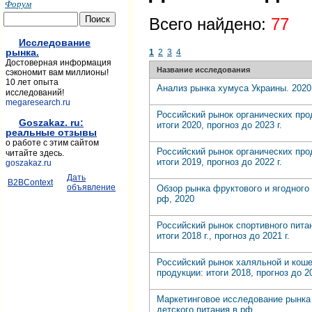
Форум
Всего найдено:
77
Исследование
рынка.
1
2
3
4
Достоверная информация
Название исследования
сэкономит вам миллионы!
10 лет опыта
Анализ рынка хумуса Украины. 2020
исследований!
megaresearch.ru
Российский рынок органических про
Goszakaz. ru:
итоги 2020, прогноз до 2023 г.
реальные отзывы
о работе с этим сайтом
Российский рынок органических про
читайте здесь.
итоги 2019, прогноз до 2022 г.
goszakaz.ru
Дать
B2BContext
объявление
Обзор рынка фруктового и ягодного
рф, 2020
Российский рынок спортивного пита
итоги 2018 г., прогноз до 2021 г.
Российский рынок халяльной и кош
продукции: итоги 2018, прогноз до 20
Маркетинговое исследование рынка
детского питания в рф