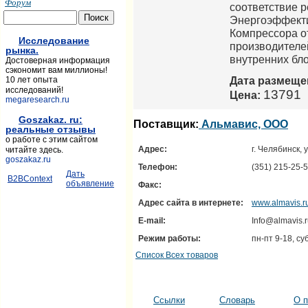
Форум
соответствие 
Энергоэффектив
Компрессора от
Исследование
производителе
рынка.
внутренних бло
Достоверная информация
сэкономит вам миллионы!
Дата размеще
10 лет опыта
исследований!
13791
Цена:
megaresearch.ru
Goszakaz. ru:
Поставщик:
Альмавис, ООО
реальные отзывы
о работе с этим сайтом
Адрес:
г. Челябинск,
читайте здесь.
goszakaz.ru
Телефон:
(351) 215-25-
Дать
B2BContext
объявление
Факс:
Адрес сайта в интернете:
www.almavis.r
E-mail:
Info@almavis.
Режим работы:
пн-пт 9-18, су
Список Всех товаров
Ссылки
Словарь
О п