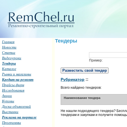
Тендеры
Главная
Новости
Статьи
Видеоуроки
Пример:
Тендеры
Каталог
Разместить свой тендер
Рынки и магазины
Кредит на ремонт
Рубрикатор
::
Прайсы фирм
Всего найдено тендеров:
Исследования
Акции
Наименование тендера
Купоны
Доска объявлений
Не нашли подходящего тендера? Бесп
Выставки
тендерам и закупкам и получите помощ
Реклама на портале
Программы