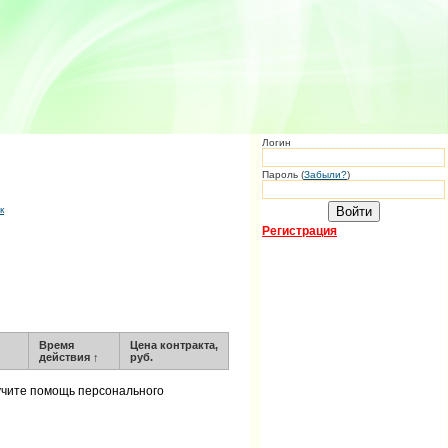
Логин
Пароль (
Забыли?
)
к
Регистрация
Время
Цена контракта,
действия
↑
руб.
учите помощь персонального