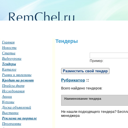
Тендеры
Главная
Новости
Статьи
Видеоуроки
Пример:
Тендеры
Каталог
Разместить свой тендер
Рынки и магазины
Кредит на ремонт
Рубрикатор
::
Прайсы фирм
Всего найдено тендеров:
Исследования
Акции
Наименование тендера
Купоны
Доска объявлений
Не нашли подходящего тендера? Бесп
Выставки
менеджера
Реклама на портале
Программы