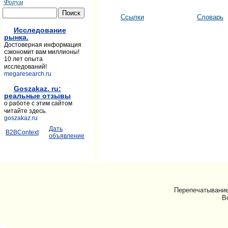
Форум
Ссылки
Словарь
Исследование
рынка.
Достоверная информация
сэкономит вам миллионы!
10 лет опыта
исследований!
megaresearch.ru
Goszakaz. ru:
реальные отзывы
о работе с этим сайтом
читайте здесь.
goszakaz.ru
Дать
B2BContext
объявление
Перепечатывание
В