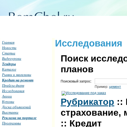
Исследования
Главная
Новости
Статьи
Поиск исследо
Видеоуроки
Тендеры
планов
Каталог
Рынки и магазины
Кредит на ремонт
Поисковый запрос:
Прайсы фирм
Пример:
цемент
Исследования
Акции
Рубрикатор
::
Купоны
Доска объявлений
страхование, 
Выставки
Реклама на портале
:: Кредит
Программы