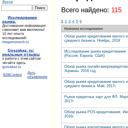
Форум
Всего найдено:
115
Исследование
рынка.
1
2
3
4
5
6
Достоверная информация
Название исследования
сэкономит вам миллионы!
10 лет опыта
Обзор рынка кредитования малого и
исследований!
среднего бизнеса. Ноябрь, 2019
megaresearch.ru
Goszakaz. ru:
Исследование рынка кредитования
реальные отзывы
(Россия, Европа, США)
о работе с этим сайтом
читайте здесь.
Обзор рынка онлайн-микрокредитов
goszakaz.ru
Украины. 2018 год
Дать
B2BContext
объявление
Обзор рынка кредитования малого и
среднего бизнеса. Май, 2017г.
Рынок кредитных карт для ФЛ. Март
2017г.
Обзор рынка POS-кредитования. Ию
2016г.
Обзор рынка кредитования малого и