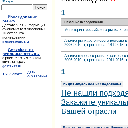
Форум
1
Исследование
рынка.
Название исследования
Достоверная информация
сэкономит вам миллионы!
Мониторинг российского рынка хлоп
10 лет опыта
исследований!
Анализ рынка хлопкового волокна в
megaresearch.ru
2006-2010 гг, прогноз на 2011-2015 гг
Goszakaz. ru:
реальные отзывы
Анализ мирового рынка хлопкового 
о работе с этим сайтом
2006-2010 гг, прогноз на 2011-2015 гг
читайте здесь.
goszakaz.ru
1
Дать
B2BContext
объявление
Индивидуальное исследование
Не нашли подход
Закажите уникаль
Вашей отрасли
Расчет индивидуального бизнес-п