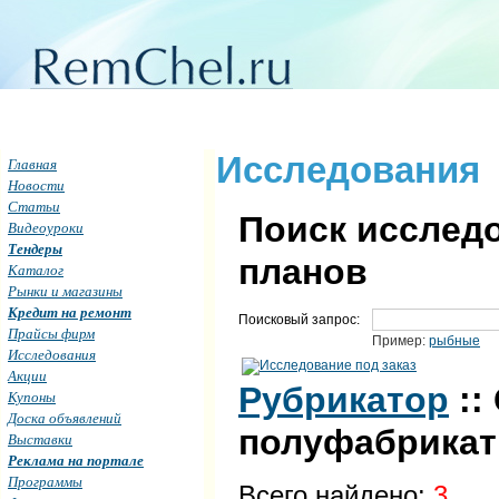
Исследования
Главная
Новости
Статьи
Поиск исследо
Видеоуроки
Тендеры
планов
Каталог
Рынки и магазины
Кредит на ремонт
Поисковый запрос:
Прайсы фирм
Пример:
рыбные
Исследования
Акции
Рубрикатор
::
Купоны
Доска объявлений
полуфабрикат
Выставки
Реклама на портале
Программы
Всего найдено:
3