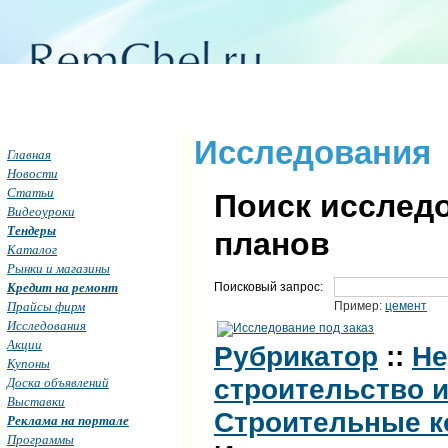
Исследования
Главная
Новости
Статьи
Поиск исследо
Видеоуроки
Тендеры
планов
Каталог
Рынки и магазины
Кредит на ремонт
Поисковый запрос:
Прайсы фирм
Пример:
цемент
Исследования
Акции
Рубрикатор
::
Не
Купоны
Доска объявлений
строительство и
Выставки
Строительные к
Реклама на портале
Программы