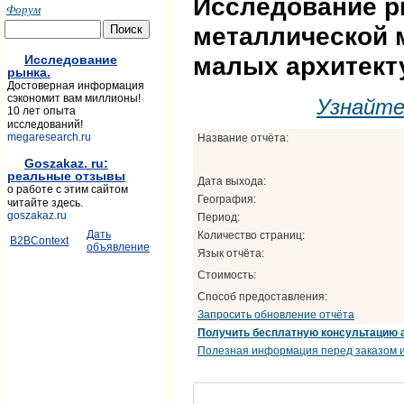
Исследование р
Форум
металлической 
малых архитек
Исследование
рынка.
Достоверная информация
сэкономит вам миллионы!
Узнайт
10 лет опыта
исследований!
megaresearch.ru
Название отчёта:
Goszakaz. ru:
реальные отзывы
Дата выхода:
о работе с этим сайтом
География:
читайте здесь.
goszakaz.ru
Период:
Дать
Количество страниц:
B2BContext
объявление
Язык отчёта:
Стоимость:
Способ предоставления:
Запросить обновление отчёта
Получить бесплатную консультацию 
Полезная информация перед заказом и