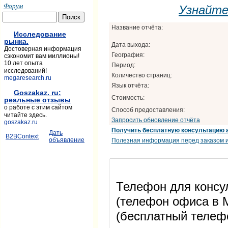
Форум
Узнайт
Название отчёта:
Исследование
рынка.
Дата выхода:
Достоверная информация
География:
сэкономит вам миллионы!
10 лет опыта
Период:
исследований!
Количество страниц:
megaresearch.ru
Язык отчёта:
Goszakaz. ru:
Стоимость:
реальные отзывы
о работе с этим сайтом
Способ предоставления:
читайте здесь.
Запросить обновление отчёта
goszakaz.ru
Получить бесплатную консультацию 
Дать
B2BContext
объявление
Полезная информация перед заказом и
Телефон для консул
(телефон офиса в М
(бесплатный телеф