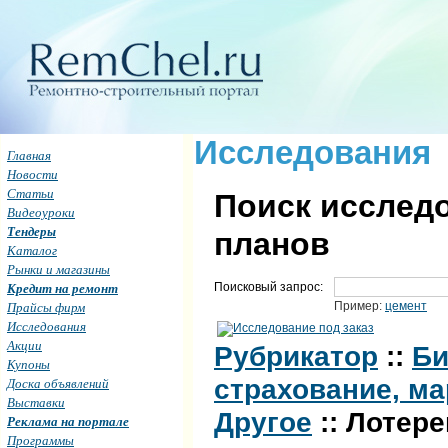
Исследования
Главная
Новости
Статьи
Поиск исследо
Видеоуроки
Тендеры
планов
Каталог
Рынки и магазины
Кредит на ремонт
Поисковый запрос:
Прайсы фирм
Пример:
цемент
Исследования
Акции
Рубрикатор
::
Би
Купоны
страхование, ма
Доска объявлений
Выставки
Другое
:: Лотер
Реклама на портале
Программы