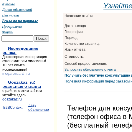
Купоны
Узнайт
Доска объявлений
Выставки
Название отчёта:
Реклама на портале
Программы
Дата выхода:
Форум
География:
Период:
Количество страниц:
Исследование
Язык отчёта:
рынка.
Стоимость:
Достоверная информация
сэкономит вам миллионы!
Способ предоставления:
10 лет опыта
Запросить обновление отчёта
исследований!
megaresearch.ru
Получить бесплатную консультацию 
Полезная информация перед заказом и
Goszakaz. ru:
реальные отзывы
о работе с этим сайтом
читайте здесь.
goszakaz.ru
Дать
Телефон для консул
B2BContext
объявление
(телефон офиса в М
(бесплатный телеф