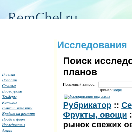
Исследования
Поиск исследо
планов
Главная
Новости
Поисковый запрос:
Статьи
Пример:
кофе
Видеоуроки
Тендеры
Каталог
Рубрикатор
::
Се
Рынки и магазины
Фрукты, овощи
:
Кредит на ремонт
Прайсы фирм
рынок свежих ов
Исследования
Акции