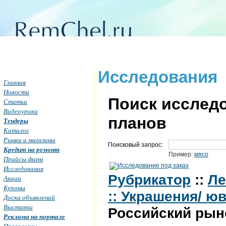
Исследования
Главная
Новости
Поиск исследо
Статьи
Видеоуроки
планов
Тендеры
Каталог
Рынки и магазины
Поисковый запрос:
Кредит на ремонт
Пример:
мясо
Прайсы фирм
Исследования
Рубрикатор
::
Ле
Акции
Купоны
:: Украшения/ ю
Доска объявлений
Выставки
Российский рын
Реклама на портале