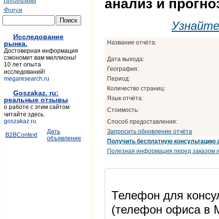
Программы
анализ и прогно
Форум
Узнайт
Исследование
Название отчёта:
рынка.
Достоверная информация
сэкономит вам миллионы!
Дата выхода:
10 лет опыта
География:
исследований!
Период:
megaresearch.ru
Количество страниц:
Goszakaz. ru:
Язык отчёта:
реальные отзывы
о работе с этим сайтом
Стоимость:
читайте здесь.
goszakaz.ru
Способ предоставления:
Запросить обновление отчёта
Дать
B2BContext
объявление
Получить бесплатную консультацию 
Полезная информация перед заказом и
Телефон для консул
(телефон офиса в М