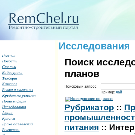
Исследования
Главная
Поиск исследо
Новости
Статьи
планов
Видеоуроки
Тендеры
Каталог
Поисковый запрос:
Рынки и магазины
Пример:
чай
Кредит на ремонт
Прайсы фирм
Рубрикатор
::
Пр
Исследования
Акции
промышленность 
Купоны
Доска объявлений
питания
:: Интер
Выставки