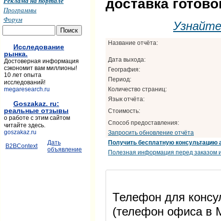
доставка готово
Реклама на портале
Программы
Форум
Узнайт
Название отчёта:
Исследование
рынка.
Дата выхода:
Достоверная информация
сэкономит вам миллионы!
География:
10 лет опыта
Период:
исследований!
Количество страниц:
megaresearch.ru
Язык отчёта:
Goszakaz. ru:
реальные отзывы
Стоимость:
о работе с этим сайтом
Способ предоставления:
читайте здесь.
goszakaz.ru
Запросить обновление отчёта
Получить бесплатную консультацию 
Дать
B2BContext
объявление
Полезная информация перед заказом и
Телефон для консул
(телефон офиса в М