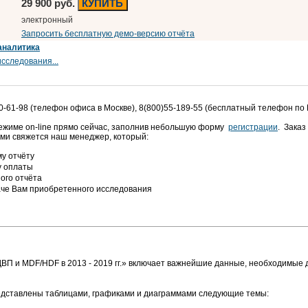
29 900 руб.
КУПИТЬ
электронный
Запросить бесплатную демо-версию отчёта
аналитика
сследования...
0-61-98 (телефон офиса в Москве), 8(800)55-189-55 (бесплатный телефон по
режиме on-line прямо сейчас, заполнив небольшую форму
регистрации
. Заказ
ами свяжется наш менеджер, который:
у отчёту
у оплаты
ого отчёта
аче Вам приобретенного исследования
ДВП и MDF/HDF в 2013 - 2019 гг.» включает важнейшие данные, необходимые 
едставлены таблицами, графиками и диаграммами следующие темы: