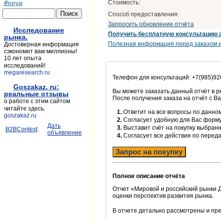
Форум
Стоимость:
Способ предоставления:
Запросить обновление отчёта
Исследование
Получить бесплатную консультацию 
рынка.
Полезная информация перед заказом и
Достоверная информация
сэкономит вам миллионы!
10 лет опыта
исследований!
megaresearch.ru
Телефон для консультаций: +7(985)92
Goszakaz. ru:
Вы можете заказать данный отчёт в 
реальные отзывы
После получения заказа на отчёт с В
о работе с этим сайтом
читайте здесь.
1.
Ответит на все вопросы по данном
goszakaz.ru
2.
Согласует удобную для Вас форм
Дать
3.
Выставит счёт на покупку выбранн
B2BContext
объявление
4.
Согласует все действия по перед
Запрос на покупку
Полное описание отчёта
Отчет «Мировой и российский рынки 
оценки перспектив развития рынка.
В отчете детально рассмотрены и пр