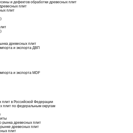
ины и дефектов обработки древесных плит
древесных плит
ных плит
)
плит
)
нка древесных плит
импорта и экспорта ДВП
импорта и экспорта MDF
плит в Российской Федерации
 плит по федеральным округам
и
литы
 рынка древесных плит
рынке древесных плит
сных плит