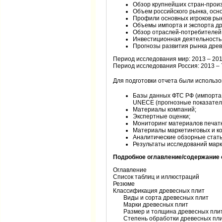
Обзор крупнейших стран-прои
Объем российского рынка, осн
Профили основных игроков рын
Объемы импорта и экспорта д
Обзор отраслей-потребителей
Инвестиционная деятельность 
Прогнозы развития рынка древ
Период исследования мир: 2013 – 2018
Период исследования Россия: 2013 – 7
Для подготовки отчета были использо
Базы данных ФТС РФ (импорта и
UNECE (прогнозные показател
Материалы компаний;
Экспертные оценки;
Мониторинг материалов печатн
Материалы маркетинговых и ко
Аналитические обзорные стать
Результаты исследований марк
Подробное оглавление/содержание 
Оглавление
Список таблиц и иллюстраций
Резюме
Классификация древесных плит
Виды и сорта древесных плит
Марки древесных плит
Размер и толщина древесных пли
Степень обработки древесных пл