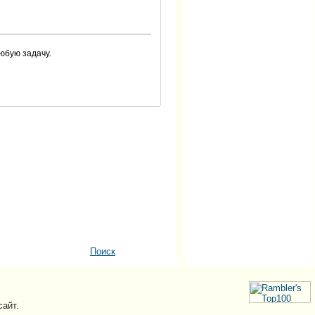
юбую задачу.
Поиск
сайт.