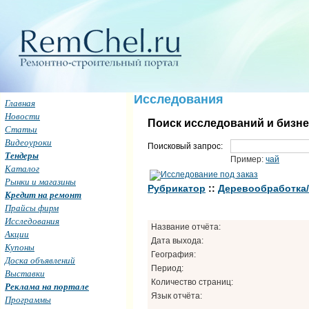
Исследования
Главная
Новости
Поиск исследований и бизн
Статьи
Видеоуроки
Поисковый запрос:
Тендеры
Пример:
чай
Каталог
Рынки и магазины
Рубрикатор
::
Деревообработка/ 
Кредит на ремонт
Прайсы фирм
Исследования
Название отчёта:
Акции
Дата выхода:
Купоны
География:
Доска объявлений
Период:
Выставки
Количество страниц:
Реклама на портале
Язык отчёта:
Программы