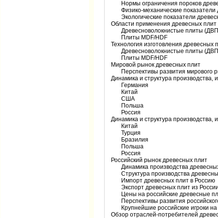
Нормы ограничения пороков древес
Физико-механические показатели 
Экологические показатели древес
Области применения древесных плит
Древесноволокнистые плиты (ДВП
Плиты MDF/HDF
Технология изготовления древесных 
Древесноволокнистые плиты (ДВП
Плиты MDF/HDF
Мировой рынок древесных плит
Перспективы развития мирового ры
Динамика и структура производства, 
Германия
Китай
США
Польша
Россия
Динамика и структура производства, 
Китай
Турция
Бразилия
Польша
Россия
Российский рынок древесных плит
Динамика производства древесных 
Структура производства древесных
Импорт древесных плит в Россию
Экспорт древесных плит из Росси
Цены на российские древесные п
Перспективы развития российского
Крупнейшие российские игроки на 
Обзор отраслей-потребителей древе