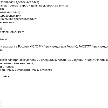
зводителей древесных плит;
овные тренды, спрос и цены на древесные плиты;
ка;
ревесных плит;
 древесных плит;
на рынке древесных плит;
есных плит.
 гг.
 месяцев 2019 гг.
ваны:
 экспорта в России), ФСГС РФ (производства в России), FAOSTAT (производств
и);
ых и электронных деловых и специализированных изданий, аналитических о
нсалтинговых компаний;
и в прессе;
етинговых и консалтинговых агентств.
отчёта
т
ит