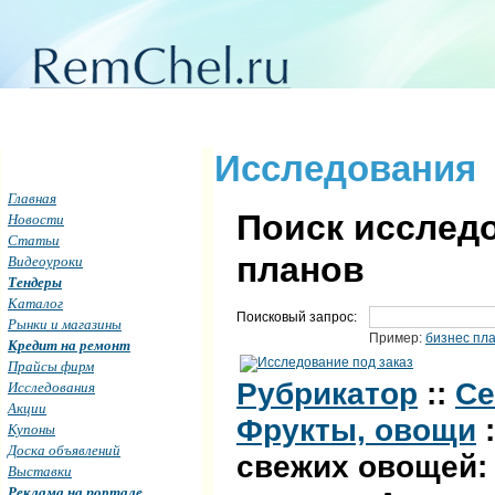
Исследования
Главная
Поиск исследо
Новости
Статьи
планов
Видеоуроки
Тендеры
Каталог
Поисковый запрос:
Рынки и магазины
Пример:
бизнес пл
Кредит на ремонт
Прайсы фирм
Рубрикатор
::
Се
Исследования
Акции
Фрукты, овощи
:
Купоны
Доска объявлений
свежих овощей:
Выставки
Реклама на портале