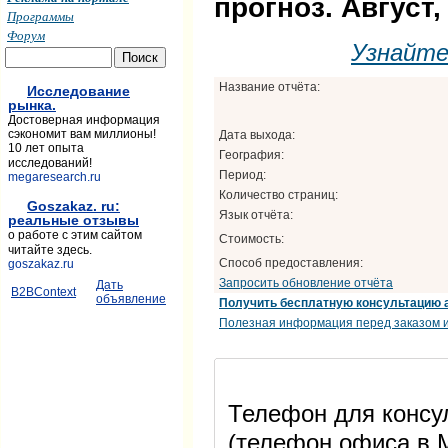
прогноз. Август,
Программы
Форум
Узнайт
Название отчёта:
Исследование
рынка.
Достоверная информация
сэкономит вам миллионы!
Дата выхода:
10 лет опыта
География:
исследований!
Период:
megaresearch.ru
Количество страниц:
Goszakaz. ru:
Язык отчёта:
реальные отзывы
о работе с этим сайтом
Стоимость:
читайте здесь.
Способ предоставления:
goszakaz.ru
Запросить обновление отчёта
Дать
B2BContext
объявление
Получить бесплатную консультацию 
Полезная информация перед заказом и
Телефон для консул
(телефон офиса в М