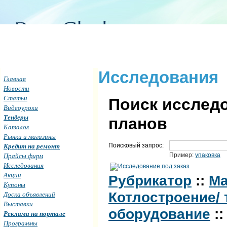
Исследования
Главная
Новости
Статьи
Поиск исследо
Видеоуроки
Тендеры
планов
Каталог
Рынки и магазины
Кредит на ремонт
Поисковый запрос:
Прайсы фирм
Пример:
упаковка
Исследования
Акции
Рубрикатор
::
Ма
Купоны
Котлостроение/
Доска объявлений
Выставки
оборудование
::
Реклама на портале
Программы