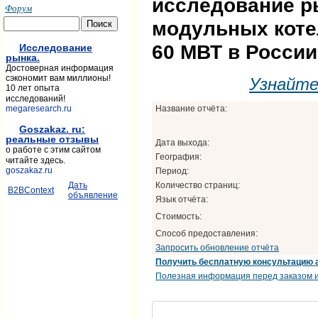
исследование р
Форум
модульных коте
60 МВТ в России
Исследование
рынка.
Достоверная информация
сэкономит вам миллионы!
Узнайт
10 лет опыта
исследований!
Название отчёта:
megaresearch.ru
Goszakaz. ru:
реальные отзывы
Дата выхода:
о работе с этим сайтом
География:
читайте здесь.
goszakaz.ru
Период:
Количество страниц:
Дать
B2BContext
объявление
Язык отчёта:
Стоимость:
Способ предоставления:
Запросить обновление отчёта
Получить бесплатную консультацию 
Полезная информация перед заказом и