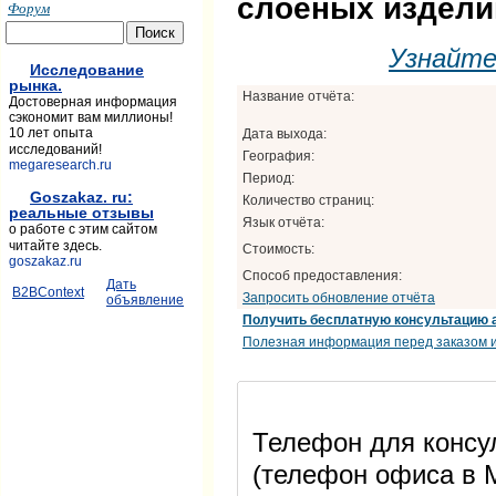
слоеных изделий
Форум
Узнайт
Исследование
рынка.
Название отчёта:
Достоверная информация
сэкономит вам миллионы!
10 лет опыта
Дата выхода:
исследований!
География:
megaresearch.ru
Период:
Goszakaz. ru:
Количество страниц:
реальные отзывы
Язык отчёта:
о работе с этим сайтом
читайте здесь.
Стоимость:
goszakaz.ru
Способ предоставления:
Дать
B2BContext
Запросить обновление отчёта
объявление
Получить бесплатную консультацию 
Полезная информация перед заказом и
Телефон для консул
(телефон офиса в М