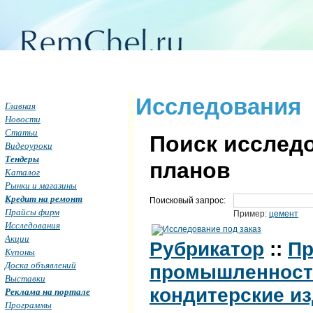
Исследования
Главная
Новости
Статьи
Поиск исследо
Видеоуроки
Тендеры
планов
Каталог
Рынки и магазины
Кредит на ремонт
Поисковый запрос:
Прайсы фирм
Пример:
цемент
Исследования
Акции
Рубрикатор
::
Пр
Купоны
Доска объявлений
промышленность 
Выставки
кондитерские и
Реклама на портале
Программы