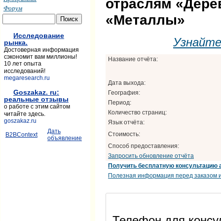
отраслям «Дере
Форум
«Металлы»
Исследование
Узнайт
рынка.
Достоверная информация
сэкономит вам миллионы!
Название отчёта:
10 лет опыта
исследований!
megaresearch.ru
Дата выхода:
Goszakaz. ru:
География:
реальные отзывы
Период:
о работе с этим сайтом
Количество страниц:
читайте здесь.
goszakaz.ru
Язык отчёта:
Дать
Стоимость:
B2BContext
объявление
Способ предоставления:
Запросить обновление отчёта
Получить бесплатную консультацию 
Полезная информация перед заказом и
Телефон для консул