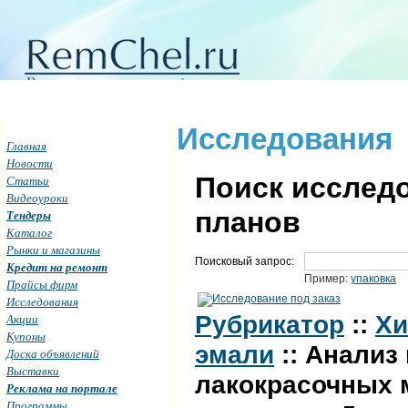
Исследования
Главная
Новости
Поиск исследо
Статьи
Видеоуроки
планов
Тендеры
Каталог
Рынки и магазины
Поисковый запрос:
Кредит на ремонт
Пример:
упаковка
Прайсы фирм
Исследования
Рубрикатор
::
Хи
Акции
Купоны
эмали
:: Анализ
Доска объявлений
Выставки
лакокрасочных 
Реклама на портале
Программы