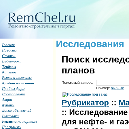
Исследования
Главная
Новости
Статьи
Поиск исследо
Видеоуроки
Тендеры
планов
Каталог
Рынки и магазины
Кредит на ремонт
Поисковый запрос:
Прайсы фирм
Пример:
рыбные
Исследования
Акции
Рубрикатор
::
Ма
Купоны
:: Исследовани
Доска объявлений
Выставки
для нефте- и га
Реклама на портале
Программы