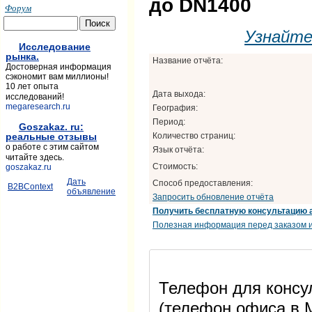
до DN1400
Форум
Узнайт
Исследование
рынка.
Название отчёта:
Достоверная информация
сэкономит вам миллионы!
10 лет опыта
Дата выхода:
исследований!
megaresearch.ru
География:
Период:
Goszakaz. ru:
Количество страниц:
реальные отзывы
о работе с этим сайтом
Язык отчёта:
читайте здесь.
Стоимость:
goszakaz.ru
Дать
Способ предоставления:
B2BContext
объявление
Запросить обновление отчёта
Получить бесплатную консультацию 
Полезная информация перед заказом и
Телефон для консул
(телефон офиса в М