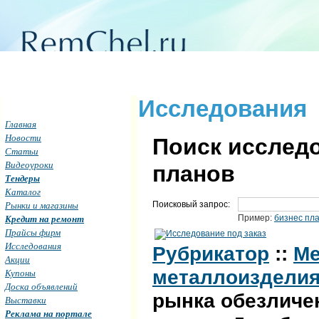
Исследования
Главная
Новости
Поиск исследо
Статьи
Видеоуроки
планов
Тендеры
Каталог
Рынки и магазины
Поисковый запрос:
Кредит на ремонт
Пример:
бизнес пл
Прайсы фирм
Исследования
Рубрикатор
::
Ме
Акции
металлоизделия 
Купоны
Доска объявлений
рынка обезличе
Выставки
Реклама на портале