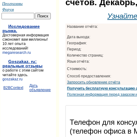
счетов. Декабрь,
Программы
Форум
Узнайт
Исследование
Название отчёта:
рынка.
Достоверная информация
Дата выхода:
сэкономит вам миллионы!
География:
10 лет опыта
исследований!
Период:
megaresearch.ru
Количество страниц:
Goszakaz. ru:
Язык отчёта:
реальные отзывы
Стоимость:
о работе с этим сайтом
читайте здесь.
Способ предоставления:
goszakaz.ru
Запросить обновление отчёта
Дать
B2BContext
Получить бесплатную консультацию 
объявление
Полезная информация перед заказом и
Телефон для консул
(телефон офиса в М