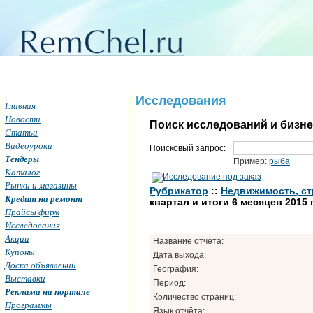
Исследования
Главная
Новости
Поиск исследований и бизн
Статьи
Видеоуроки
Поисковый запрос:
Тендеры
Пример:
рыба
Каталог
Рынки и магазины
Рубрикатор
::
Недвижимость, ст
Кредит на ремонт
квартал и итоги 6 месяцев 2015 г
Прайсы фирм
Исследования
Акции
Название отчёта:
Купоны
Дата выхода:
Доска объявлений
География:
Выставки
Период:
Реклама на портале
Количество страниц:
Программы
Язык отчёта: