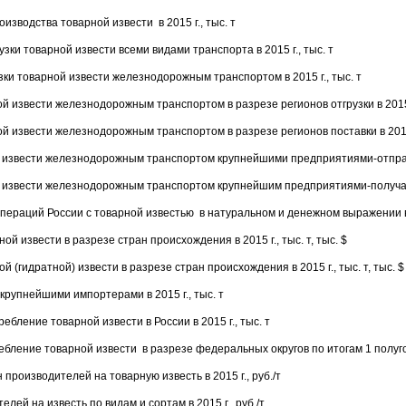
изводства товарной извести в 2015 г., тыс. т
зки товарной извести всеми видами транспорта в 2015 г., тыс. т
ки товарной извести железнодорожным транспортом в 2015 г., тыс. т
ой извести железнодорожным транспортом в разрезе регионов отгрузки в 2015 г
ой извести железнодорожным транспортом в разрезе регионов поставки в 2015 г
 извести железнодорожным транспортом крупнейшими предприятиями-отправит
 извести железнодорожным транспортом крупнейшим предприятиями-получател
ераций России с товарной известью в натуральном и денежном выражении в 2
й извести в разрезе стран происхождения в 2015 г., тыс. т, тыс. $
 (гидратной) извести в разрезе стран происхождения в 2015 г., тыс. т, тыс. $
крупнейшими импортерами в 2015 г., тыс. т
ебление товарной извести в России в 2015 г., тыс. т
бление товарной извести в разрезе федеральных округов по итогам 1 полугоди
производителей на товарную известь в 2015 г., руб./т
лей на известь по видам и сортам в 2015 г., руб./т