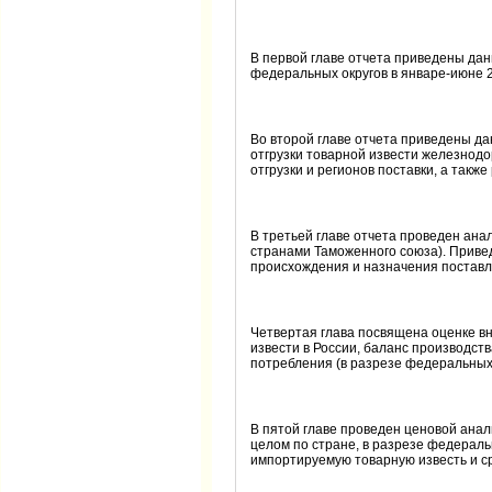
В первой главе отчета приведены данн
федеральных округов в январе-июне 20
Во второй главе отчета приведены д
отгрузки товарной извести железнод
отгрузки и регионов поставки, а такж
В третьей главе отчета проведен ана
странами Таможенного союза). Приве
происхождения и назначения поставл
Четвертая глава посвящена оценке вн
извести в России, баланс производст
потребления (в разрезе федеральных 
В пятой главе проведен ценовой ана
целом по стране, в разрезе федераль
импортируемую товарную известь и ср