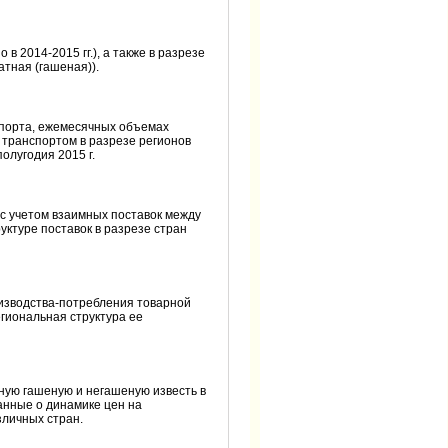
 2014-2015 гг.), а также в разрезе
атная (гашеная)).
спорта, ежемесячных объемах
 транспортом в разрезе регионов
олугодия 2015 г.
(с учетом взаимных поставок между
ктуре поставок в разрезе стран
оизводства-потребления товарной
егиональная структура ее
ную гашеную и негашеную известь в
анные о динамике цен на
зличных стран.