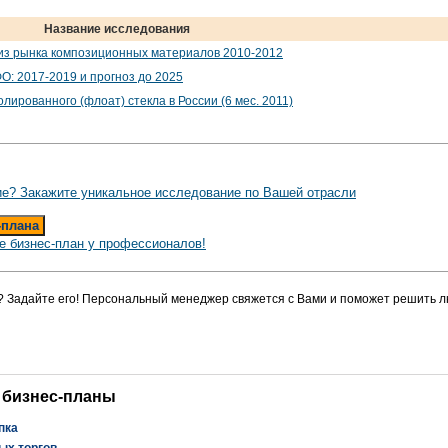
Название исследования
из рынка композиционных материалов 2010-2012
О: 2017-2019 и прогноз до 2025
ированного (флоат) стекла в России (6 мес. 2011)
е? Закажите уникальное исследование по Вашей отрасли
-плана
е бизнес-план у профессионалов!
? Задайте его! Персональный менеджер свяжется с Вами и поможет решить л
 бизнес-планы
пка