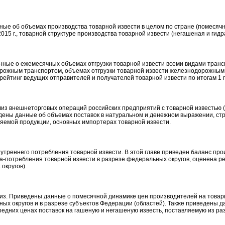
ые об объемах производства товарной извести в целом по стране (помесячно в
15 г., товарной структуре производства товарной извести (негашеная и гидр
анные о ежемесячных объемах отгрузки товарной извести всеми видами тран
орожным транспортом, объемах отгрузки товарной извести железнодорожным
е рейтинг ведущих отправителей и получателей товарной извести по итогам 1 п
лиз внешнеторговых операций российских предприятий с товарной известью 
дены данные об объемах поставок в натуральном и денежном выражении, стру
яемой продукции, основных импортерах товарной извести.
утреннего потребления товарной извести. В этой главе приведен баланс пр
ва-потребления товарной извести в разрезе федеральных округов, оценена р
округов).
лиз. Приведены данные о помесячной динамике цен производителей на товар
ных округов и в разрезе субъектов Федерации (областей). Также приведены д
едних ценах поставок на гашеную и негашеную известь, поставляемую из ра