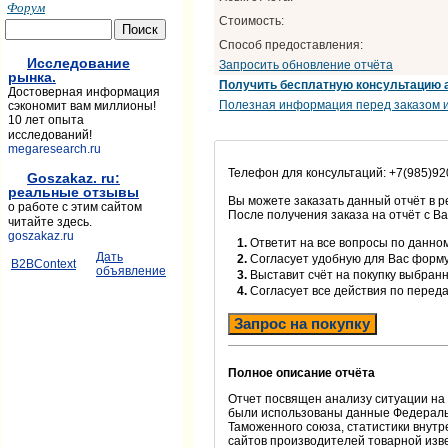
Форум
Стоимость:
Способ предоставления:
Исследование
Запросить обновление отчёта
рынка.
Получить бесплатную консультацию 
Достоверная информация
Полезная информация перед заказом и
сэкономит вам миллионы!
10 лет опыта
исследований!
megaresearch.ru
Телефон для консультаций: +7(985)92
Goszakaz. ru:
реальные отзывы
Вы можете заказать данный отчёт в 
о работе с этим сайтом
После получения заказа на отчёт с В
читайте здесь.
goszakaz.ru
1.
Ответит на все вопросы по данном
Дать
2.
Согласует удобную для Вас форм
B2BContext
объявление
3.
Выставит счёт на покупку выбранн
4.
Согласует все действия по перед
Запрос на покупку
Полное описание отчёта
Отчет посвящен анализу ситуации на р
были использованы данные Федеральн
Таможенного союза, статистики внут
сайтов производителей товарной извес