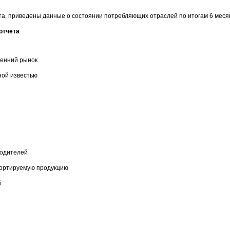
та, приведены данные о состоянии потребляющих отраслей по итогам 6 месяц
отчёта
тренний рынок
ной известью
водителей
мпортируемую продукцию
ей