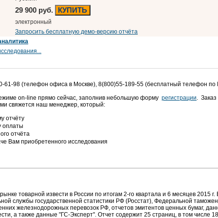
29 900 руб.
КУПИТЬ
электронный
Запросить бесплатную демо-версию отчёта
аналитика
сследования...
0-61-98 (телефон офиса в Москве), 8(800)55-189-55 (бесплатный телефон по
режиме on-line прямо сейчас, заполнив небольшую форму
регистрации
. Заказ
ами свяжется наш менеджер, который:
у отчёту
у оплаты
ого отчёта
аче Вам приобретенного исследования
ынке товарной извести в России по итогам 2-го квартала и 6 месяцев 2015 г
ой службы государственной статистики РФ (Росстат), Федеральной таможен
ренних железнодорожных перевозок РФ, отчетов эмитентов ценных бумаг, да
ти, а также данные "ГС-Эксперт". Отчет содержит 25 страниц, в том числе 18