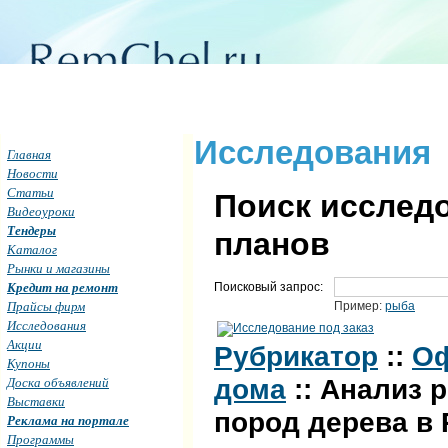
Исследования
Главная
Новости
Статьи
Поиск исследо
Видеоуроки
Тендеры
планов
Каталог
Рынки и магазины
Кредит на ремонт
Поисковый запрос:
Прайсы фирм
Пример:
рыба
Исследования
Акции
Рубрикатор
::
Оф
Купоны
Доска объявлений
дома
:: Анализ 
Выставки
пород дерева в
Реклама на портале
Программы