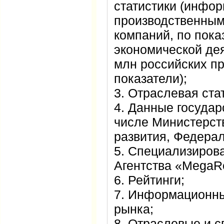
статистики (инфо
производственным
компаний, по пок
экономической дея
млн российских п
показатели);
3. Отраслевая ста
4. Данные государ
числе Министерст
развития, Федера
5. Специализиров
Агентства «MegaR
6. Рейтинги;
7. Информационны
рынка;
8. Отраслевые и 