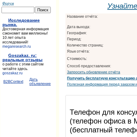
Форум
Узнайт
Название отчёта:
Исследование
рынка.
Дата выхода:
Достоверная информация
География:
сэкономит вам миллионы!
10 лет опыта
Период:
исследований!
Количество страниц:
megaresearch.ru
Язык отчёта:
Goszakaz. ru:
Стоимость:
реальные отзывы
о работе с этим сайтом
Способ предоставления:
читайте здесь.
Запросить обновление отчёта
goszakaz.ru
Получить бесплатную консультацию 
Дать
B2BContext
объявление
Полезная информация перед заказом и
Телефон для консул
(телефон офиса в М
(бесплатный телеф