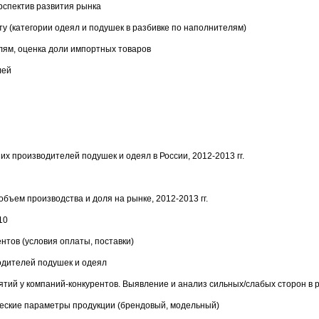
ерспектив развития рынка
ту (категории одеял и подушек в разбивке по наполнителям)
лям, оценка доли импортных товаров
лей
их производителей подушек и одеял в России, 2012-2013 гг.
бъем производства и доля на рынке, 2012-2013 гг.
10
нтов (условия оплаты, поставки)
одителей подушек и одеял
ятий у компаний-конкурентов. Выявление и анализ сильных/слабых сторон в
ческие параметры продукции (брендовый, модельный)