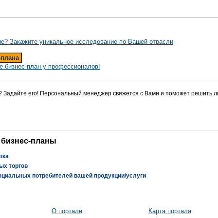
е? Закажите уникальное исследование по Вашей отрасли
-плана
е бизнес-план у профессионалов!
? Задайте его! Персональный менеджер свяжется с Вами и поможет решить л
 бизнес-планы
пка
ых торгов
нциальных потребителей вашей продукции/услуги
О портале
Карта портала