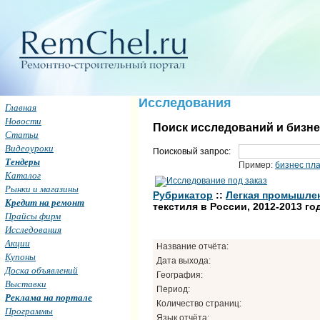
Исследования
Главная
Новости
Поиск исследований и бизн
Статьи
Видеоуроки
Поисковый запрос:
Тендеры
Пример:
бизнес пл
Каталог
Рынки и магазины
Рубрикатор
::
Легкая промышлен
Кредит на ремонт
текстиля в России, 2012-2013 го
Прайсы фирм
Исследования
Акции
Название отчёта:
Купоны
Дата выхода:
Доска объявлений
География:
Выставки
Период:
Реклама на портале
Количество страниц:
Программы
Язык отчёта: