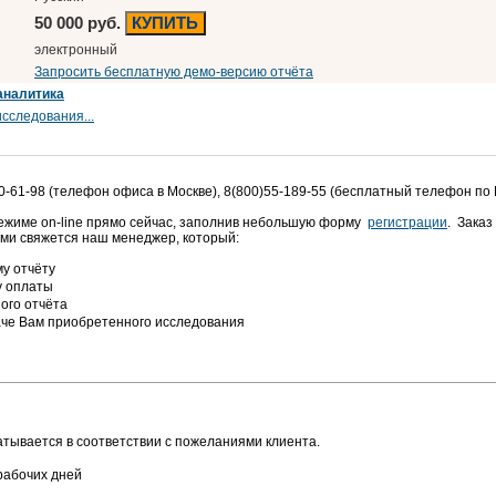
50 000 руб.
КУПИТЬ
электронный
Запросить бесплатную демо-версию отчёта
аналитика
сследования...
0-61-98 (телефон офиса в Москве), 8(800)55-189-55 (бесплатный телефон по
режиме on-line прямо сейчас, заполнив небольшую форму
регистрации
. Заказ
ами свяжется наш менеджер, который:
у отчёту
у оплаты
ого отчёта
аче Вам приобретенного исследования
тывается в соответствии с пожеланиями клиента.
рабочих дней