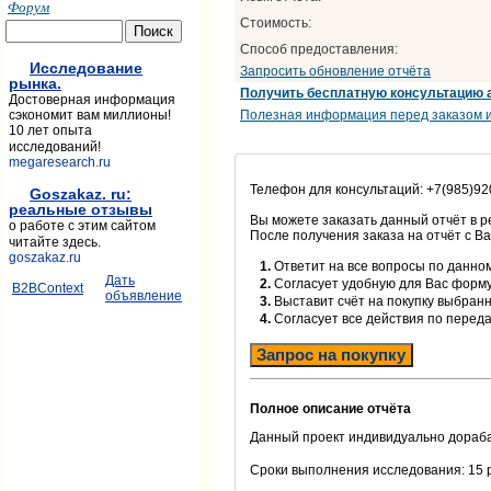
Форум
Стоимость:
Способ предоставления:
Исследование
Запросить обновление отчёта
рынка.
Получить бесплатную консультацию 
Достоверная информация
Полезная информация перед заказом и
сэкономит вам миллионы!
10 лет опыта
исследований!
megaresearch.ru
Телефон для консультаций: +7(985)92
Goszakaz. ru:
реальные отзывы
Вы можете заказать данный отчёт в 
о работе с этим сайтом
После получения заказа на отчёт с В
читайте здесь.
goszakaz.ru
1.
Ответит на все вопросы по данном
Дать
2.
Согласует удобную для Вас форм
B2BContext
объявление
3.
Выставит счёт на покупку выбранн
4.
Согласует все действия по перед
Запрос на покупку
Полное описание отчёта
Данный проект индивидуально дораба
Сроки выполнения исследования: 15 