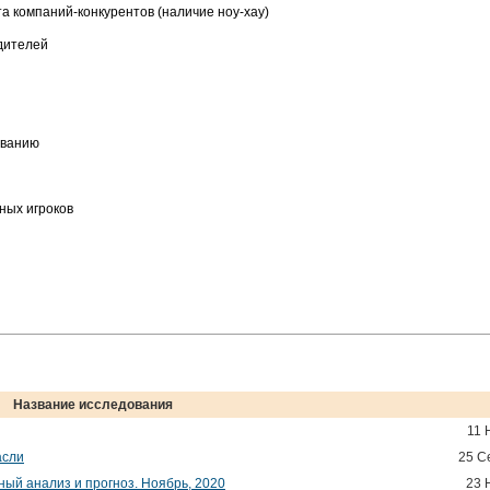
а компаний-конкурентов (наличие ноу-хау)
дителей
ованию
ных игроков
Название исследования
11 
асли
25 С
ный анализ и прогноз. Ноябрь, 2020
23 