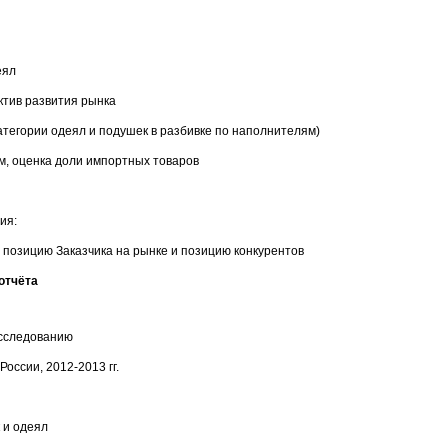
еял
ктив развития рынка
категории одеял и подушек в разбивке по наполнителям)
м, оценка доли импортных товаров
ия:
 позицию Заказчика на рынке и позицию конкурентов
отчёта
исследованию
России, 2012-2013 гг.
 и одеял