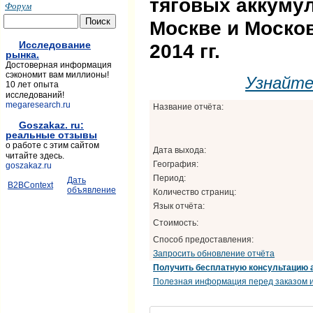
тяговых аккуму
Форум
Москве и Москов
Исследование
2014 гг.
рынка.
Достоверная информация
сэкономит вам миллионы!
Узнайт
10 лет опыта
исследований!
megaresearch.ru
Название отчёта:
Goszakaz. ru:
реальные отзывы
о работе с этим сайтом
Дата выхода:
читайте здесь.
География:
goszakaz.ru
Период:
Дать
B2BContext
объявление
Количество страниц:
Язык отчёта:
Стоимость:
Способ предоставления:
Запросить обновление отчёта
Получить бесплатную консультацию 
Полезная информация перед заказом и