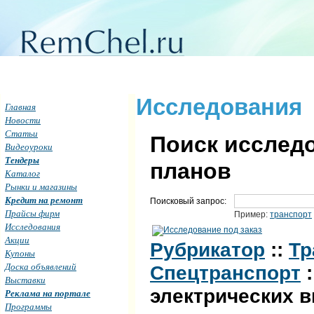
Исследования
Главная
Новости
Статьи
Поиск исследо
Видеоуроки
Тендеры
планов
Каталог
Рынки и магазины
Кредит на ремонт
Поисковый запрос:
Прайсы фирм
Пример:
транспорт
Исследования
Акции
Рубрикатор
::
Тр
Купоны
Доска объявлений
Спецтранспорт
:
Выставки
электрических в
Реклама на портале
Программы