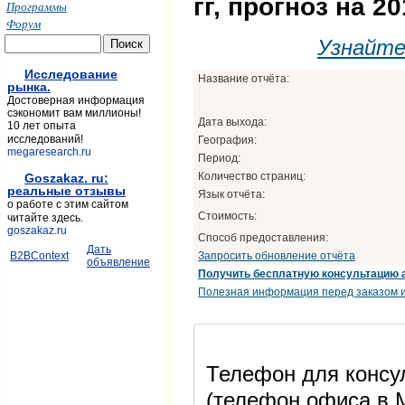
гг, прогноз на 20
Программы
Форум
Узнайт
Исследование
Название отчёта:
рынка.
Достоверная информация
сэкономит вам миллионы!
Дата выхода:
10 лет опыта
исследований!
География:
megaresearch.ru
Период:
Количество страниц:
Goszakaz. ru:
реальные отзывы
Язык отчёта:
о работе с этим сайтом
Стоимость:
читайте здесь.
goszakaz.ru
Способ предоставления:
Дать
Запросить обновление отчёта
B2BContext
объявление
Получить бесплатную консультацию 
Полезная информация перед заказом и
Телефон для консул
(телефон офиса в М