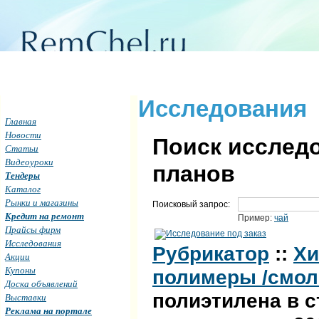
Исследования
Главная
Новости
Поиск исследо
Статьи
Видеоуроки
планов
Тендеры
Каталог
Рынки и магазины
Поисковый запрос:
Кредит на ремонт
Пример:
чай
Прайсы фирм
Исследования
Рубрикатор
::
Хи
Акции
Купоны
полимеры /смо
Доска объявлений
полиэтилена в с
Выставки
Реклама на портале