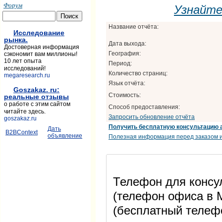
Форум
Узнайт
Название отчёта:
Исследование
рынка.
Дата выхода:
Достоверная информация
География:
сэкономит вам миллионы!
10 лет опыта
Период:
исследований!
Количество страниц:
megaresearch.ru
Язык отчёта:
Goszakaz. ru:
Стоимость:
реальные отзывы
о работе с этим сайтом
Способ предоставления:
читайте здесь.
Запросить обновление отчёта
goszakaz.ru
Получить бесплатную консультацию 
Дать
B2BContext
объявление
Полезная информация перед заказом и
Телефон для консул
(телефон офиса в М
(бесплатный телеф