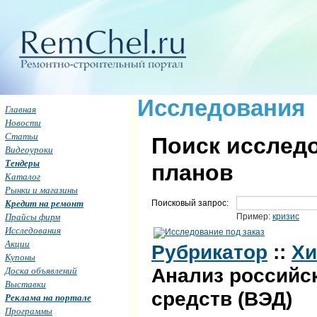
Исследования
Главная
Новости
Статьи
Поиск исследо
Видеоуроки
Тендеры
планов
Каталог
Рынки и магазины
Кредит на ремонт
Поисковый запрос:
Прайсы фирм
Пример:
кризис
Исследования
Акции
Рубрикатор
::
Хи
Купоны
Доска объявлений
Анализ российс
Выставки
средств (ВЭД)
Реклама на портале
Программы