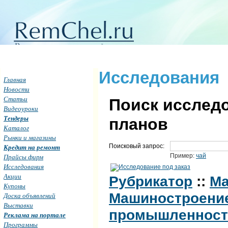
Исследования
Главная
Новости
Статьи
Поиск исследо
Видеоуроки
Тендеры
планов
Каталог
Рынки и магазины
Поисковый запрос:
Кредит на ремонт
Пример:
чай
Прайсы фирм
Исследования
Акции
Рубрикатор
::
Ма
Купоны
Машиностроени
Доска объявлений
Выставки
промышленност
Реклама на портале
Программы