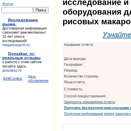
исследование и
Форум
оборудования д
рисовых макаро
Исследование
рынка.
Достоверная информация
сэкономит вам миллионы!
Узнайт
10 лет опыта
исследований!
Название отчёта:
megaresearch.ru
Goszakaz. ru:
реальные отзывы
Дата выхода:
о работе с этим сайтом
География:
читайте здесь.
Период:
goszakaz.ru
Количество страниц:
Дать
B2BContext
объявление
Язык отчёта:
Стоимость:
Способ предоставления:
Запросить обновление отчёта
Получить бесплатную консультацию 
Полезная информация перед заказом и