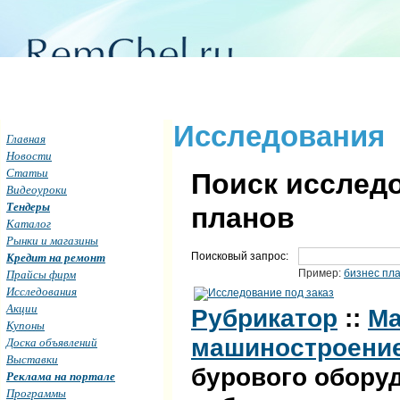
Исследования
Главная
Новости
Статьи
Поиск исследо
Видеоуроки
Тендеры
планов
Каталог
Рынки и магазины
Кредит на ремонт
Поисковый запрос:
Прайсы фирм
Пример:
бизнес пл
Исследования
Акции
Рубрикатор
::
Ма
Купоны
машиностроени
Доска объявлений
Выставки
бурового обору
Реклама на портале
Программы