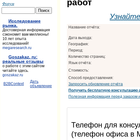
работ
Форум
Узнайт
Исследование
рынка.
Название отчёта:
Достоверная информация
сэкономит вам миллионы!
Дата выхода:
10 лет опыта
исследований!
География:
megaresearch.ru
Период:
Количество страниц:
Goszakaz. ru:
реальные отзывы
Язык отчёта:
о работе с этим сайтом
Стоимость:
читайте здесь.
goszakaz.ru
Способ предоставления:
Дать
B2BContext
Запросить обновление отчёта
объявление
Получить бесплатную консультацию 
Полезная информация перед заказом и
Телефон для консул
(телефон офиса в М