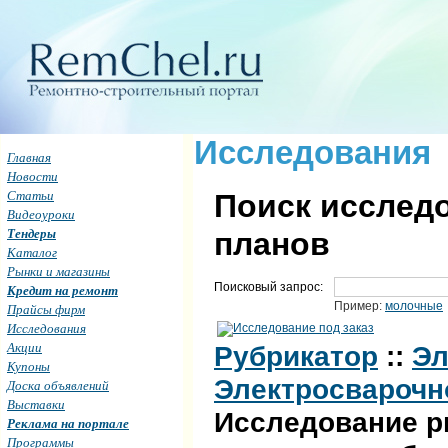
Исследования
Главная
Новости
Статьи
Поиск исследо
Видеоуроки
Тендеры
планов
Каталог
Рынки и магазины
Поисковый запрос:
Кредит на ремонт
Пример:
молочные
Прайсы фирм
Исследования
Акции
Рубрикатор
::
Эл
Купоны
Электросварочн
Доска объявлений
Выставки
Исследование р
Реклама на портале
Программы