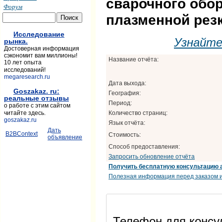
сварочного обо
Форум
плазменной рез
Исследование
Узнайт
рынка.
Достоверная информация
сэкономит вам миллионы!
Название отчёта:
10 лет опыта
исследований!
megaresearch.ru
Дата выхода:
Goszakaz. ru:
География:
реальные отзывы
Период:
о работе с этим сайтом
Количество страниц:
читайте здесь.
goszakaz.ru
Язык отчёта:
Дать
B2BContext
Стоимость:
объявление
Способ предоставления:
Запросить обновление отчёта
Получить бесплатную консультацию 
Полезная информация перед заказом и
Телефон для консул