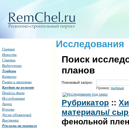
Исследования
Главная
Новости
Поиск исследо
Статьи
Видеоуроки
планов
Тендеры
Каталог
Рынки и магазины
Поисковый запрос:
Кредит на ремонт
Пример:
рыбные
Прайсы фирм
Исследования
Рубрикатор
::
Хи
Акции
Купоны
материалы/ сыр
Доска объявлений
фенольной плен
Выставки
Реклама на портале