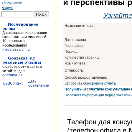
и перспективы 
Программы
Форум
Узнайт
Исследование
Название отчёта:
рынка.
Достоверная информация
сэкономит вам миллионы!
Дата выхода:
10 лет опыта
исследований!
География:
megaresearch.ru
Период:
Количество страниц:
Goszakaz. ru:
реальные отзывы
Язык отчёта:
о работе с этим сайтом
Стоимость:
читайте здесь.
goszakaz.ru
Способ предоставления:
Дать
Запросить обновление отчёта
B2BContext
объявление
Получить бесплатную консультацию 
Полезная информация перед заказом и
Телефон для консул
(телефон офиса в М